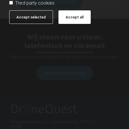
Bekijk meer sectoren
Third-party cookies
Accept selected
Accept all
Wij staan voor u klaar,
telefonisch en via email
Wij zetten onze expertise graag in voor uw ideeën.
Neem contact op
Burgemeester J.G. Legroweg 45A, 9761 TA
Eelde