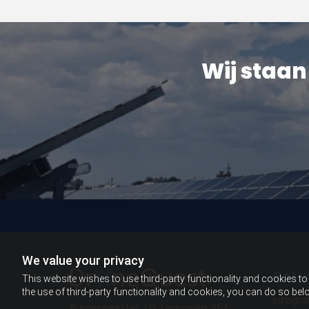
Wij staan
We value your privacy
Get i
This website wishes to use third-party functionality and cookies to 
the use of third-party functionality and cookies, you can do so belo
info@dr
Burgemeester J.G. Legroweg 45A,