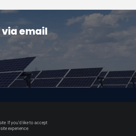
 via email
e. If you'd like to accept
site experience.