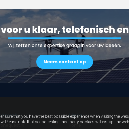
 voor u klaar, telefonisch en
Wij zetten onze expertise graag in voor uw ideeën.
Neem contact op
n touch
Links
ensure that you have the best possible experience when visiting the websit
w. Please note that not accepting third-party cookies will disrupt the web
onequest.nl
Home